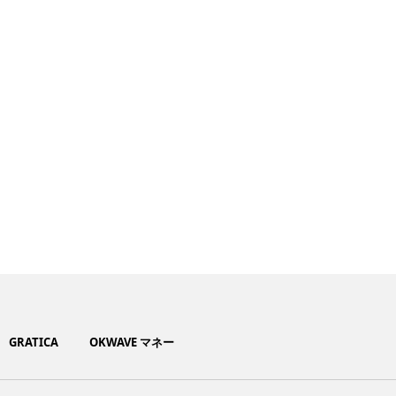
GRATICA
OKWAVE マネー