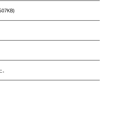
507KB)
た。