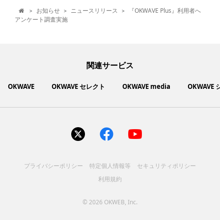
お知らせ
ニュースリリース
『OKWAVE Plus』利用者へ
>
>
>

アンケート調査実施
関連サービス
OKWAVE
OKWAVE セレクト
OKWAVE media
OKWAVE
社会動向に関心のあるユーザーへ情報を提供するメディアサイ
いいものお手頃価格で買えてちょっぴり社会貢献もできるお買
「感謝の気持ち」を伝え合えるデジタルサンクスカードサービ
ご利用中の製品の疑問をみんなで解決するQ&Aコミュニティ
あらゆる悩みや疑問を無料で解決できるQ&Aサービス
毎日がワクワクする商品・サービス紹介サイト
お金に関するお役立ちメディア
い物サイト
ト
ス
サイトを見る
サイトを見る
サイトを見る
サイトを見る
サイトを見る
サイトを見る
サイトを見る
プライバシーポリシー
特定個人情報等
セキュリティポリシー
コスメ化粧品
富士通クライアントコンピュ
人間関係・人生相談
健康食品・サプリ
生活・暮らし
バス用品
エプソン販売株式会社
家電・電化製品
スマホアプリ
ヘアケア
利用規約
ペット用品
パソコン・スマートフォン
NEC LAVIE公式サイト
ーティング株式会社
各種サービス
ドリンク・お酒
インターネット・Webサービ
ブラザー販売株式会社
ファッション
寝具
食品
お菓子
人間関係・人生相談
飲料
美容・健康
生活・暮らし
日用品
ペット用品
家電・電化製品
アパレル
シューズ
株式会社NTTドコモ
趣味・娯楽・エンターテイメ
インターネット回線
キヤノンマーケティングジャ
美容・ファッション
ス
パソコン・スマートフォン
バッグ
その他
スポーツアパレル
インターネット・Webサービ
家電
韓国アイテム
健康・病気・怪我
ローランド株式会社
ント
ビジネス・キャリア
キヤノンITソリューション
パン（株）
社会
マネー
学問・教育
©
2026 OKWEB, Inc.
趣味・娯楽・エンターテイメ
美容・ファッション
ス
レノボ・ジャパン合同会社
[地域情報] 旅行・レジャー
株式会社ＰＦＵ
[技術者向] コンピューター
（株）
エレコム株式会社
健康・病気・怪我
ント
ビジネス・キャリア
社会
マネー
学問・教育
大学院へ行こう! 大学院進学
[技術者向] 製造業・ものづく
株式会社フリーウェイジャパ
大規模災害
アンケート
[地域情報] 旅行・レジャー
[技術者向] コンピューター
テーマ：みんなで解決！新型
情報サイト
このQ&Aコミュニティーにつ
り
株式会社ＮＣネットワーク
ン