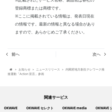
※記載されたサービス名称、製品名は各社の
登録商標または商標です。
※ここに掲載されている情報は、発表日現在
の情報です。最新の情報と異なる場合があり
ますので、あらかじめご了承ください。
前へ
次へ
お知らせ
ニュースリリース
内閣府地方創生テレワーク推
>
>
>

進運動「Action 宣言」参画
関連サービス
OKWAVE
OKWAVE セレクト
OKWAVE media
OKWAVE