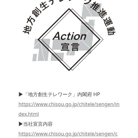
▶「地方創生テレワーク」内閣府 HP
https://www.chisou.go.jp/chitele/sengen/in
dex.html
▶当社宣言内容
https://www.chisou.go.jp/chitele/sengen/c