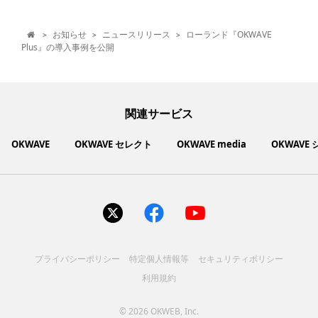
お知らせ
ニュースリリース
ローランド『OKWAVE
>
>
>

Plus』の導入事例を公開
関連サービス
OKWAVE
OKWAVE セレクト
OKWAVE media
OKWAVE
社会動向に関心のあるユーザーへ情報を提供するメディアサイ
いいものお手頃価格で買えてちょっぴり社会貢献もできるお買
「感謝の気持ち」を伝え合えるデジタルサンクスカードサービ
ご利用中の製品の疑問をみんなで解決するQ&Aコミュニティ
あらゆる悩みや疑問を無料で解決できるQ&Aサービス
毎日がワクワクする商品・サービス紹介サイト
お金に関するお役立ちメディア
い物サイト
ト
ス
サイトを見る
サイトを見る
サイトを見る
サイトを見る
サイトを見る
サイトを見る
サイトを見る
プライバシーポリシー
特定個人情報等
セキュリティポリシー
コスメ化粧品
富士通クライアントコンピュ
人間関係・人生相談
健康食品・サプリ
生活・暮らし
バス用品
エプソン販売株式会社
家電・電化製品
スマホアプリ
ヘアケア
利用規約
ペット用品
パソコン・スマートフォン
NEC LAVIE公式サイト
ーティング株式会社
各種サービス
ドリンク・お酒
インターネット・Webサービ
ブラザー販売株式会社
ファッション
寝具
食品
お菓子
人間関係・人生相談
飲料
美容・健康
生活・暮らし
日用品
ペット用品
家電・電化製品
アパレル
シューズ
株式会社NTTドコモ
趣味・娯楽・エンターテイメ
インターネット回線
キヤノンマーケティングジャ
美容・ファッション
ス
パソコン・スマートフォン
バッグ
その他
スポーツアパレル
インターネット・Webサービ
家電
韓国アイテム
健康・病気・怪我
ローランド株式会社
ント
ビジネス・キャリア
キヤノンITソリューション
パン（株）
社会
マネー
学問・教育
©
2026 OKWEB, Inc.
趣味・娯楽・エンターテイメ
美容・ファッション
ス
レノボ・ジャパン合同会社
[地域情報] 旅行・レジャー
株式会社ＰＦＵ
[技術者向] コンピューター
（株）
エレコム株式会社