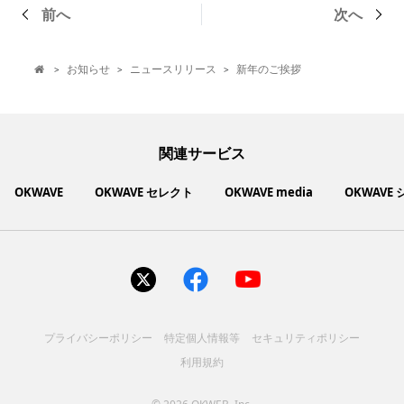
前へ
次へ
お知らせ
ニュースリリース
新年のご挨拶
>
>
>

関連サービス
OKWAVE
OKWAVE セレクト
OKWAVE media
OKWAVE
社会動向に関心のあるユーザーへ情報を提供するメディアサイ
いいものお手頃価格で買えてちょっぴり社会貢献もできるお買
「感謝の気持ち」を伝え合えるデジタルサンクスカードサービ
ご利用中の製品の疑問をみんなで解決するQ&Aコミュニティ
あらゆる悩みや疑問を無料で解決できるQ&Aサービス
毎日がワクワクする商品・サービス紹介サイト
お金に関するお役立ちメディア
い物サイト
ト
ス
サイトを見る
サイトを見る
サイトを見る
サイトを見る
サイトを見る
サイトを見る
サイトを見る
プライバシーポリシー
特定個人情報等
セキュリティポリシー
コスメ化粧品
富士通クライアントコンピュ
人間関係・人生相談
健康食品・サプリ
生活・暮らし
バス用品
エプソン販売株式会社
家電・電化製品
スマホアプリ
ヘアケア
利用規約
ペット用品
パソコン・スマートフォン
NEC LAVIE公式サイト
ーティング株式会社
各種サービス
ドリンク・お酒
インターネット・Webサービ
ブラザー販売株式会社
ファッション
寝具
食品
お菓子
人間関係・人生相談
飲料
美容・健康
生活・暮らし
日用品
ペット用品
家電・電化製品
アパレル
シューズ
株式会社NTTドコモ
趣味・娯楽・エンターテイメ
インターネット回線
キヤノンマーケティングジャ
美容・ファッション
ス
パソコン・スマートフォン
バッグ
その他
スポーツアパレル
インターネット・Webサービ
家電
韓国アイテム
健康・病気・怪我
ローランド株式会社
ント
ビジネス・キャリア
キヤノンITソリューション
パン（株）
社会
マネー
学問・教育