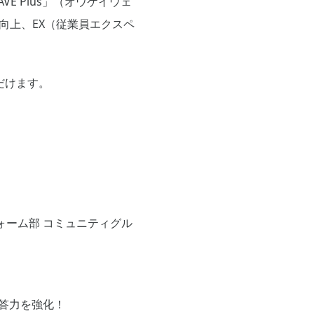
 Plus」（オウケイウェ
向上、EX（従業員エクスペ
だけます。
ォーム部 コミュニティグル
回答力を強化！