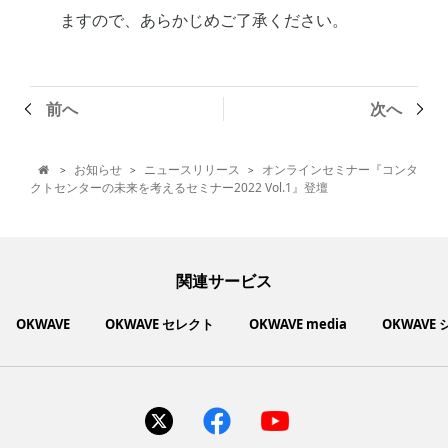
ますので、あらかじめご了承ください。
前へ
次へ
お知らせ
ニュースリリース
オンラインセミナー『コンタ
>
>
>

クトセンターの未来を考えるセミナー2022 Vol.1』登壇
関連サービス
OKWAVE
OKWAVE セレクト
OKWAVE media
OKWAVE
社会動向に関心のあるユーザーへ情報を提供するメディアサイ
いいものお手頃価格で買えてちょっぴり社会貢献もできるお買
「感謝の気持ち」を伝え合えるデジタルサンクスカードサービ
ご利用中の製品の疑問をみんなで解決するQ&Aコミュニティ
あらゆる悩みや疑問を無料で解決できるQ&Aサービス
毎日がワクワクする商品・サービス紹介サイト
お金に関するお役立ちメディア
い物サイト
ト
ス