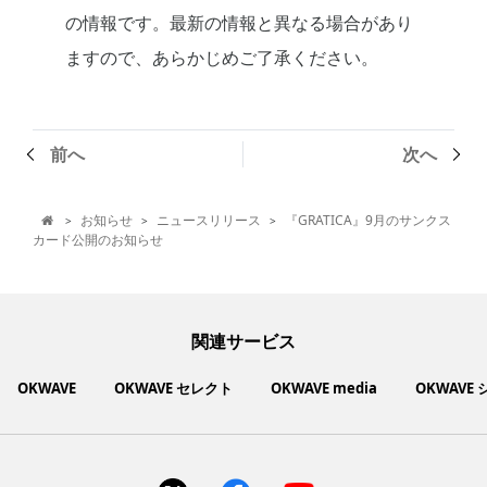
の情報です。最新の情報と異なる場合があり
ますので、あらかじめご了承ください。
前へ
次へ
お知らせ
ニュースリリース
『GRATICA』9月のサンクス
>
>
>

カード公開のお知らせ
関連サービス
OKWAVE
OKWAVE セレクト
OKWAVE media
OKWAVE
社会動向に関心のあるユーザーへ情報を提供するメディアサイ
いいものお手頃価格で買えてちょっぴり社会貢献もできるお買
「感謝の気持ち」を伝え合えるデジタルサンクスカードサービ
ご利用中の製品の疑問をみんなで解決するQ&Aコミュニティ
あらゆる悩みや疑問を無料で解決できるQ&Aサービス
毎日がワクワクする商品・サービス紹介サイト
お金に関するお役立ちメディア