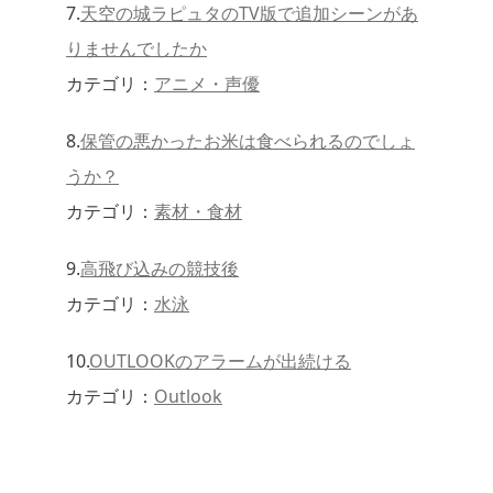
7.
天空の城ラピュタのTV版で追加シーンがあ
りませんでしたか
カテゴリ：
アニメ・声優
8.
保管の悪かったお米は食べられるのでしょ
うか？
カテゴリ：
素材・食材
9.
高飛び込みの競技後
カテゴリ：
水泳
10.
OUTLOOKのアラームが出続ける
カテゴリ：
Outlook