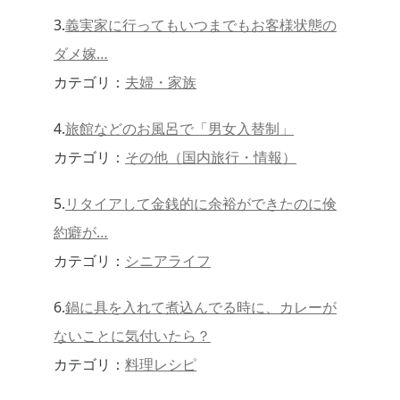
3.
義実家に行ってもいつまでもお客様状態の
ダメ嫁…
カテゴリ：
夫婦・家族
4.
旅館などのお風呂で「男女入替制」
カテゴリ：
その他（国内旅行・情報）
5.
リタイアして金銭的に余裕ができたのに倹
約癖が…
カテゴリ：
シニアライフ
6.
鍋に具を入れて煮込んでる時に、カレーが
ないことに気付いたら？
カテゴリ：
料理レシピ