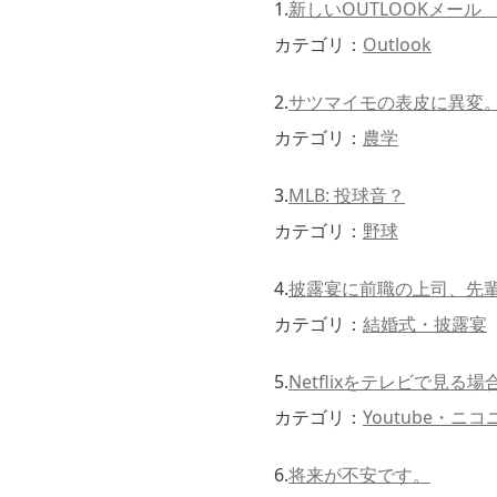
1.
新しいOUTLOOKメー
カテゴリ：
Outlook
2.
サツマイモの表皮に異変。
カテゴリ：
農学
3.
MLB: 投球音？
カテゴリ：
野球
4.
披露宴に前職の上司、先
カテゴリ：
結婚式・披露宴
5.
Netflixをテレビで見る
カテゴリ：
Youtube・
6.
将来が不安です。