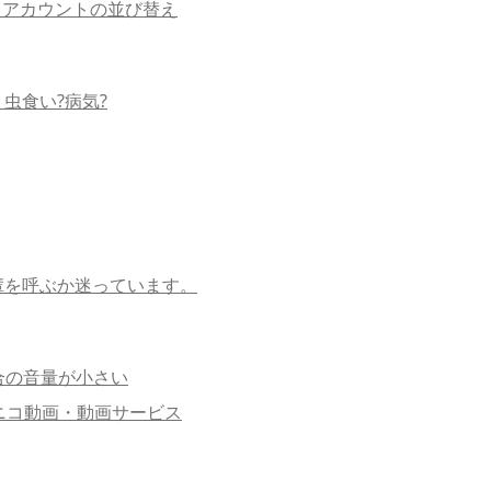
ル アカウントの並び替え
虫食い?病気?
輩を呼ぶか迷っています。
場合の音量が小さい
ニコニコ動画・動画サービス