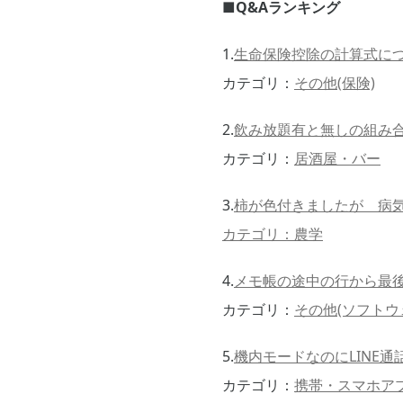
■Q&Aランキング
1.
生命保険控除の計算式に
カテゴリ：
その他(保険)
2.
飲み放題有と無しの組み
カテゴリ：
居酒屋・バー
3.
柿が色付きましたが 病
カテゴリ：
農学
4.
メモ帳の途中の行から最
カテゴリ：
その他(ソフトウ
5.
機内モードなのにLINE通
カテゴリ：
携帯・スマホア