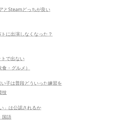
とSteamどっちが良い
バトに出演しなくなった？
ットで出ない
飲食・グルメ）
速い子は普段どういった練習を
競技
い」は公認されるか
・国語