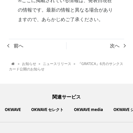
※ここに掲載されている情報は、発表日現在
の情報です。最新の情報と異なる場合があり
ますので、あらかじめご了承ください。
前へ
次へ
お知らせ
ニュースリリース
『GRATICA』6月のサンクス
>
>
>

カード公開のお知らせ
関連サービス
OKWAVE
OKWAVE セレクト
OKWAVE media
OKWAVE
社会動向に関心のあるユーザーへ情報を提供するメディアサイ
いいものお手頃価格で買えてちょっぴり社会貢献もできるお買
「感謝の気持ち」を伝え合えるデジタルサンクスカードサービ
ご利用中の製品の疑問をみんなで解決するQ&Aコミュニティ
あらゆる悩みや疑問を無料で解決できるQ&Aサービス
毎日がワクワクする商品・サービス紹介サイト
お金に関するお役立ちメディア