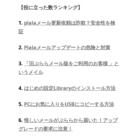
【役に立った数ランキング】
1.
plalaメール更新依頼は詐欺？安全性を検
証
2.
Plalaメールアップデートの危険と対策
3.
「旧ぷららメール版をご利用のお客様 」と
いうメイル
4.
はじめの設定Libraryのインストール方法
5.
PCにお気に入りをUSBにコピーする方法
6.
怪しいメールがぷららから届いた！アップ
グレードの要求に注意！