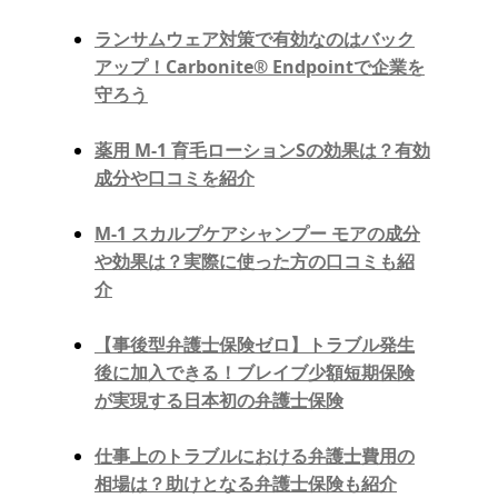
ランサムウェア対策で有効なのはバック
アップ！Carbonite®︎ Endpointで企業を
守ろう
薬用 M-1 育毛ローションSの効果は？有効
成分や口コミを紹介
M-1 スカルプケアシャンプー モアの成分
や効果は？実際に使った方の口コミも紹
介
【事後型弁護士保険ゼロ】トラブル発生
後に加入できる！ブレイブ少額短期保険
が実現する日本初の弁護士保険
仕事上のトラブルにおける弁護士費用の
相場は？助けとなる弁護士保険も紹介