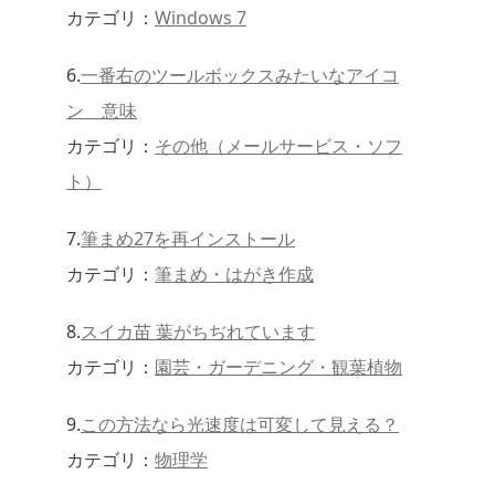
カテゴリ：
Windows 7
6.
一番右のツールボックスみたいなアイコ
ン 意味
カテゴリ：
その他（メールサービス・ソフ
ト）
7.
筆まめ27を再インストール
カテゴリ：
筆まめ・はがき作成
8.
スイカ苗 葉がちぢれています
カテゴリ：
園芸・ガーデニング・観葉植物
9.
この方法なら光速度は可変して見える？
カテゴリ：
物理学