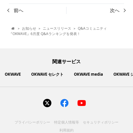
前へ
次へ
お知らせ
ニュースリリース
Q&Aコミュニティ
>
>
>

『OKWAVE』6月度 Q&Aランキングを発表！
関連サービス
OKWAVE
OKWAVE セレクト
OKWAVE media
OKWAVE
社会動向に関心のあるユーザーへ情報を提供するメディアサイ
いいものお手頃価格で買えてちょっぴり社会貢献もできるお買
「感謝の気持ち」を伝え合えるデジタルサンクスカードサービ
ご利用中の製品の疑問をみんなで解決するQ&Aコミュニティ
あらゆる悩みや疑問を無料で解決できるQ&Aサービス
毎日がワクワクする商品・サービス紹介サイト
お金に関するお役立ちメディア
い物サイト
ト
ス
サイトを見る
サイトを見る
サイトを見る
サイトを見る
サイトを見る
サイトを見る
サイトを見る
プライバシーポリシー
特定個人情報等
セキュリティポリシー
コスメ化粧品
富士通クライアントコンピュ
人間関係・人生相談
健康食品・サプリ
生活・暮らし
バス用品
エプソン販売株式会社
家電・電化製品
スマホアプリ
ヘアケア
利用規約