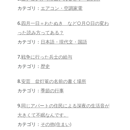
カテゴリ：
エアコン・空調家電
6.
四月一日＝わたぬき など○月○日の変わ
った読み方ってある？
カテゴリ：
日本語・現代文・国語
7.
戦争に行った兵士の給与
カテゴリ：
歴史
8.
安芸 盆灯篭の名前の書く場所
カテゴリ：
季節の行事
9.
同じアパートの住民による深夜の生活音が
大きくて不眠なんです。
カテゴリ：
その他(住まい)