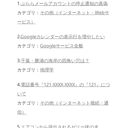
1.
ぷららメールアカウントの停止通知の真偽
カテゴリ：
その他（インターネット・Webサ
ービス）
2.
Googleカレンダーの表示行を増やしたい
カテゴリ：
Googleサービス全般
3.
千葉・勝浦の海岸の四角い穴は？
カテゴリ：
地理学
4.
電話番号『121-XXXX-XXXX』の『121』につ
いて
カテゴリ：
その他（インターネット接続・通
信）
5.
エアコンから排出されるゼリー状の水