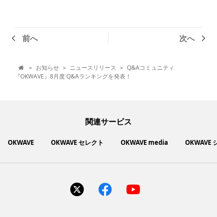
前へ
次へ
お知らせ
ニュースリリース
Q&Aコミュニティ
>
>
>

『OKWAVE』8月度 Q&Aランキングを発表！
関連サービス
OKWAVE
OKWAVE セレクト
OKWAVE media
OKWAVE
社会動向に関心のあるユーザーへ情報を提供するメディアサイ
いいものお手頃価格で買えてちょっぴり社会貢献もできるお買
「感謝の気持ち」を伝え合えるデジタルサンクスカードサービ
ご利用中の製品の疑問をみんなで解決するQ&Aコミュニティ
あらゆる悩みや疑問を無料で解決できるQ&Aサービス
毎日がワクワクする商品・サービス紹介サイト
お金に関するお役立ちメディア
い物サイト
ト
ス
サイトを見る
サイトを見る
サイトを見る
サイトを見る
サイトを見る
サイトを見る
サイトを見る