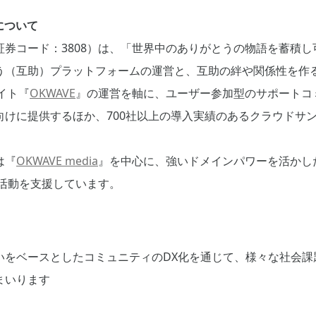
について
証券コード：3808）は、「世界中のありがとうの物語を蓄積
う（互助）プラットフォームの運営と、互助の絆や関係性を作
イト『
OKWAVE
』の運営を軸に、ユーザー参加型のサポートコ
向けに提供するほか、700社以上の導入実績のあるクラウドサ
は『
OKWAVE media
』を中心に、強いドメインパワーを活かし
R活動を支援しています。
いをベースとしたコミュニティのDX化を通じて、様々な社会課
まいります