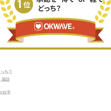
どっち？
・国語
ｲｺﾝ白字