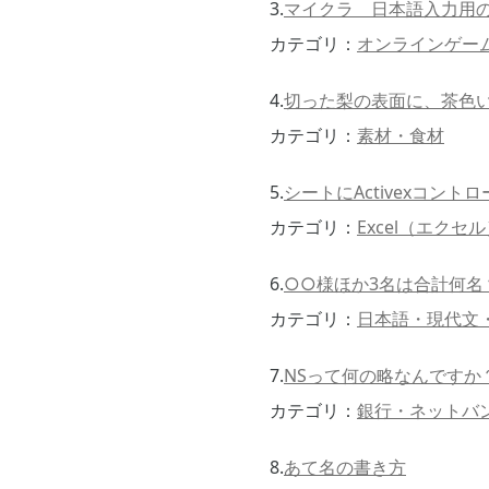
3.
マイクラ 日本語入力用
カテゴリ：
オンラインゲー
4.
切った梨の表面に、茶色
カテゴリ：
素材・食材
5.
シートにActivexコン
カテゴリ：
Excel（エクセ
6.
○○様ほか3名は合計何名
カテゴリ：
日本語・現代文
7.
NSって何の略なんですか
カテゴリ：
銀行・ネットバ
8.
あて名の書き方