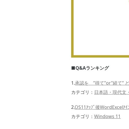
■Q&Aランキング
1.
承認を ”得て”or”経て” 
カテゴリ：
日本語・現代文
2.
OS11ｱｯﾌﾟ後WordExcelｱ
カテゴリ：
Windows 11