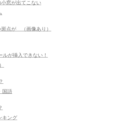
の小窓が出てこない
ム
い斑点が （画像あり）
トロールが挿入できない！
ル）
？
・国語
？
ンキング