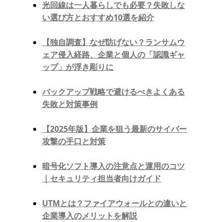
光回線は一人暮らしでも必要？失敗しな
い選び方とおすすめ10選を紹介
【独自調査】なぜ防げない？ランサムウ
ェア侵入経路、企業と個人の「認識ギャ
ップ」が浮き彫りに
バックアップ戦略で避けるべきよくある
失敗と対策事例
【2025年版】企業を狙う最新のサイバー
攻撃の手口と対策
暗号化ソフト導入の注意点と運用のコツ
｜セキュリティ担当者向けガイド
UTMとは？ファイアウォールとの違いと
企業導入のメリットを解説