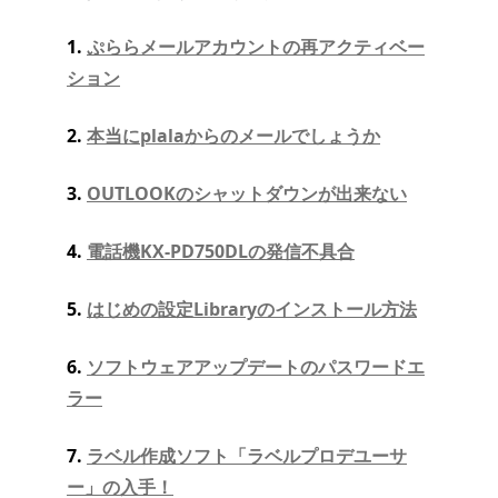
1.
ぷららメールアカウントの再アクティベー
ション
2.
本当にplalaからのメールでしょうか
3.
OUTLOOKのシャットダウンが出来ない
4.
電話機KX-PD750DLの発信不具合
5.
はじめの設定Libraryのインストール方法
6.
ソフトウェアアップデートのパスワードエ
ラー
7.
ラベル作成ソフト「ラベルプロデユーサ
ー」の入手！