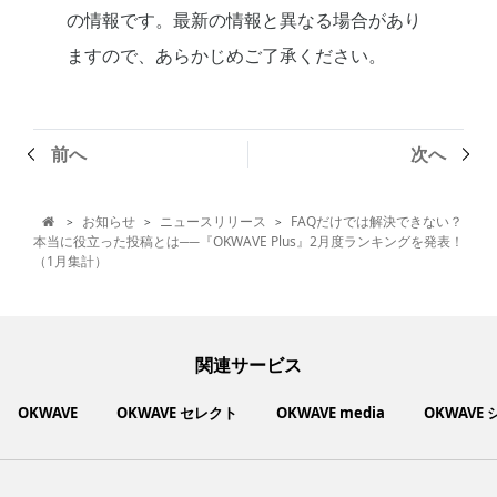
の情報です。最新の情報と異なる場合があり
ますので、あらかじめご了承ください。
前へ
次へ
お知らせ
ニュースリリース
FAQだけでは解決できない？
>
>
>

本当に役立った投稿とは──『OKWAVE Plus』2月度ランキングを発表！
（1月集計）
関連サービス
OKWAVE
OKWAVE セレクト
OKWAVE media
OKWAVE
社会動向に関心のあるユーザーへ情報を提供するメディアサイ
いいものお手頃価格で買えてちょっぴり社会貢献もできるお買
「感謝の気持ち」を伝え合えるデジタルサンクスカードサービ
ご利用中の製品の疑問をみんなで解決するQ&Aコミュニティ
あらゆる悩みや疑問を無料で解決できるQ&Aサービス
毎日がワクワクする商品・サービス紹介サイト
お金に関するお役立ちメディア