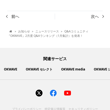
前へ
次へ
お知らせ
ニュースリリース
Q&Aコミュニティ
>
>
>

『OKWAVE』2月度 Q&Aランキング（1月集計）を発表！
関連サービス
OKWAVE
OKWAVE セレクト
OKWAVE media
OKWAVE
社会動向に関心のあるユーザーへ情報を提供するメディアサイ
いいものお手頃価格で買えてちょっぴり社会貢献もできるお買
「感謝の気持ち」を伝え合えるデジタルサンクスカードサービ
ご利用中の製品の疑問をみんなで解決するQ&Aコミュニティ
あらゆる悩みや疑問を無料で解決できるQ&Aサービス
毎日がワクワクする商品・サービス紹介サイト
お金に関するお役立ちメディア
い物サイト
ト
ス
サイトを見る
サイトを見る
サイトを見る
サイトを見る
サイトを見る
サイトを見る
サイトを見る
プライバシーポリシー
特定個人情報等
セキュリティポリシー