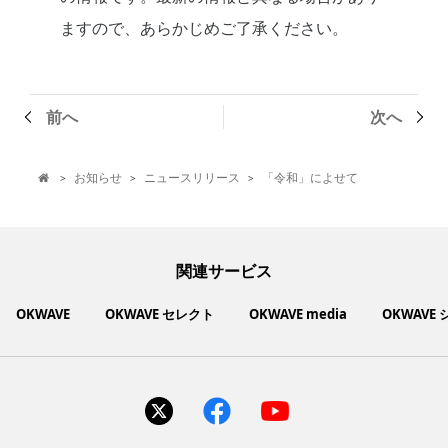
ますので、あらかじめご了承ください。
前へ
次へ
お知らせ
ニュースリリース
「令和」によせて
>
>
>

関連サービス
OKWAVE
OKWAVE セレクト
OKWAVE media
OKWAVE
社会動向に関心のあるユーザーへ情報を提供するメディアサイ
いいものお手頃価格で買えてちょっぴり社会貢献もできるお買
「感謝の気持ち」を伝え合えるデジタルサンクスカードサービ
ご利用中の製品の疑問をみんなで解決するQ&Aコミュニティ
あらゆる悩みや疑問を無料で解決できるQ&Aサービス
毎日がワクワクする商品・サービス紹介サイト
お金に関するお役立ちメディア
い物サイト
ト
ス
サイトを見る
サイトを見る
サイトを見る
サイトを見る