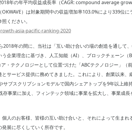
8年の年平均収益成長率（CAGR: compound average grow
KWAVE）は対象期間中の収益増加率103.0%により339位
参照ください。
rowth-asia-pacific-ranking-2020
から2018年の間に、当社は「互い助け合いの場の創造を通して
う企業理念に基づき、人工知能（AI）、ブロックチェーン（Bloc
ity）をコア・テクノロジーとして位置づけた「ABCテクノロジー」
発とサービス提供に務めてきました。これにより、創業以来、
やサブスクリプションモデルで国内シェアトップを9年以上維持
既存事業に加え、フィンテック領域に事業を拡大し、事業成長
、個人のお客様、皆様の互い助け合いと、それによって生まれ
の発展に尽くしていく所存です。