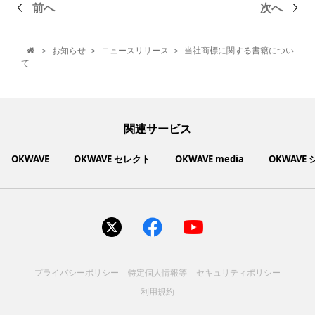
前へ
次へ
お知らせ
ニュースリリース
当社商標に関する書籍につい
>
>
>

て
関連サービス
OKWAVE
OKWAVE セレクト
OKWAVE media
OKWAVE
社会動向に関心のあるユーザーへ情報を提供するメディアサイ
いいものお手頃価格で買えてちょっぴり社会貢献もできるお買
「感謝の気持ち」を伝え合えるデジタルサンクスカードサービ
ご利用中の製品の疑問をみんなで解決するQ&Aコミュニティ
あらゆる悩みや疑問を無料で解決できるQ&Aサービス
毎日がワクワクする商品・サービス紹介サイト
お金に関するお役立ちメディア
い物サイト
ト
ス
サイトを見る
サイトを見る
サイトを見る
サイトを見る
サイトを見る
サイトを見る
サイトを見る
プライバシーポリシー
特定個人情報等
セキュリティポリシー
コスメ化粧品
富士通クライアントコンピュ
人間関係・人生相談
健康食品・サプリ
生活・暮らし
バス用品
エプソン販売株式会社
家電・電化製品
スマホアプリ
ヘアケア
利用規約
ペット用品
パソコン・スマートフォン
NEC LAVIE公式サイト
ーティング株式会社
各種サービス
ドリンク・お酒
インターネット・Webサービ
ブラザー販売株式会社
ファッション
寝具
食品
お菓子
人間関係・人生相談
飲料
美容・健康
生活・暮らし
日用品
ペット用品
家電・電化製品
アパレル
シューズ
株式会社NTTドコモ
趣味・娯楽・エンターテイメ
インターネット回線
キヤノンマーケティングジャ
美容・ファッション
ス