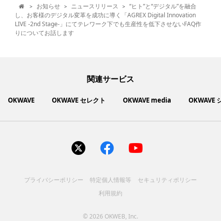
お知らせ
ニュースリリース
“ヒト”と“デジタル”を融合
>
>
>

し、お客様のデジタル変革を成功に導く「AGREX Digital Innovation
LIVE -2nd Stage-」にてテレワーク下でも生産性を低下させないFAQ作
りについてお話します
関連サービス
OKWAVE
OKWAVE セレクト
OKWAVE media
OKWAVE
社会動向に関心のあるユーザーへ情報を提供するメディアサイ
いいものお手頃価格で買えてちょっぴり社会貢献もできるお買
「感謝の気持ち」を伝え合えるデジタルサンクスカードサービ
ご利用中の製品の疑問をみんなで解決するQ&Aコミュニティ
あらゆる悩みや疑問を無料で解決できるQ&Aサービス
毎日がワクワクする商品・サービス紹介サイト
お金に関するお役立ちメディア
い物サイト
ト
ス
サイトを見る
サイトを見る
サイトを見る
サイトを見る
サイトを見る
サイトを見る
サイトを見る
プライバシーポリシー
特定個人情報等
セキュリティポリシー
コスメ化粧品
富士通クライアントコンピュ
人間関係・人生相談
健康食品・サプリ
生活・暮らし
バス用品
エプソン販売株式会社
家電・電化製品
スマホアプリ
ヘアケア
利用規約
ペット用品
パソコン・スマートフォン
NEC LAVIE公式サイト
ーティング株式会社
各種サービス
ドリンク・お酒
インターネット・Webサービ
ブラザー販売株式会社
ファッション
寝具
食品
お菓子
人間関係・人生相談
飲料
美容・健康
生活・暮らし
日用品
ペット用品
家電・電化製品
アパレル
シューズ
株式会社NTTドコモ
趣味・娯楽・エンターテイメ
インターネット回線
キヤノンマーケティングジャ
美容・ファッション
ス
パソコン・スマートフォン
バッグ
その他
スポーツアパレル
インターネット・Webサービ
家電
韓国アイテム
健康・病気・怪我
ローランド株式会社
ント
ビジネス・キャリア
キヤノンITソリューション
パン（株）
社会
マネー
学問・教育
©
2026 OKWEB, Inc.
趣味・娯楽・エンターテイメ
美容・ファッション
ス
レノボ・ジャパン合同会社
[地域情報] 旅行・レジャー
株式会社ＰＦＵ
[技術者向] コンピューター
（株）
エレコム株式会社