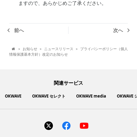
ますので、あらかじめご了承ください。
前へ
次へ
お知らせ
ニュースリリース
プライバシーポリシー（個人
>
>
>

情報保護基本方針）改定のお知らせ
関連サービス
OKWAVE
OKWAVE セレクト
OKWAVE media
OKWAVE
社会動向に関心のあるユーザーへ情報を提供するメディアサイ
いいものお手頃価格で買えてちょっぴり社会貢献もできるお買
「感謝の気持ち」を伝え合えるデジタルサンクスカードサービ
ご利用中の製品の疑問をみんなで解決するQ&Aコミュニティ
あらゆる悩みや疑問を無料で解決できるQ&Aサービス
毎日がワクワクする商品・サービス紹介サイト
お金に関するお役立ちメディア
い物サイト
ト
ス
サイトを見る
サイトを見る
サイトを見る
サイトを見る