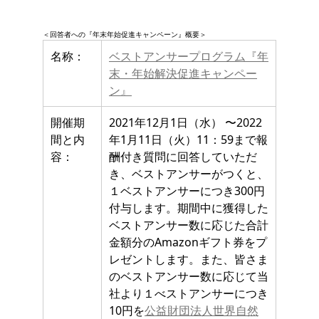
＜回答者への『年末年始促進キャンペーン』概要＞
名称：
ベストアンサープログラム『年
末・年始解決促進キャンペー
ン』
開催期
2021年12月1日（水） 〜2022
間と内
年1月11日（火）11：59まで報
容：
酬付き質問に回答していただ
き、ベストアンサーがつくと、
１ベストアンサーにつき300円
付与します。期間中に獲得した
ベストアンサー数に応じた合計
金額分のAmazonギフト券をプ
レゼントします。また、皆さま
のベストアンサー数に応じて当
社より１べストアンサーにつき
10円を
公益財団法人世界自然