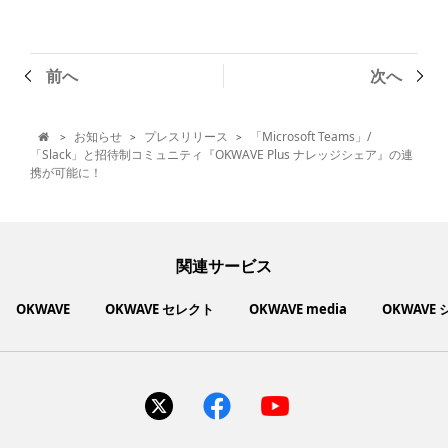
前へ
次へ
お知らせ
プレスリリース
「Microsoft Teams」/
>
>
>

「Slack」と招待制コミュニティ『OKWAVE Plus ナレッジシェア』の連
携が可能に！
関連サービス
OKWAVE
OKWAVE セレクト
OKWAVE media
OKWAVE
社会動向に関心のあるユーザーへ情報を提供するメディアサイ
いいものお手頃価格で買えてちょっぴり社会貢献もできるお買
「感謝の気持ち」を伝え合えるデジタルサンクスカードサービ
ご利用中の製品の疑問をみんなで解決するQ&Aコミュニティ
あらゆる悩みや疑問を無料で解決できるQ&Aサービス
毎日がワクワクする商品・サービス紹介サイト
お金に関するお役立ちメディア
い物サイト
ト
ス
サイトを見る
サイトを見る
サイトを見る
サイトを見る