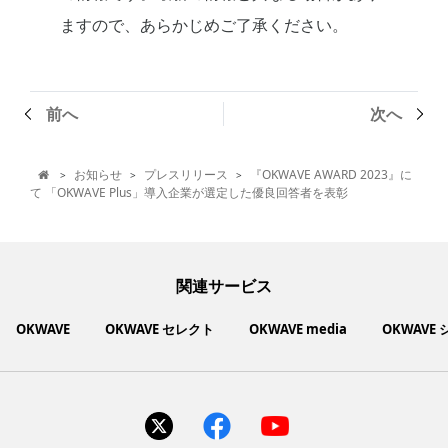
ますので、あらかじめご了承ください。
前へ
次へ
お知らせ
プレスリリース
『OKWAVE AWARD 2023』に
>
>
>

て 「OKWAVE Plus」導入企業が選定した優良回答者を表彰
関連サービス
OKWAVE
OKWAVE セレクト
OKWAVE media
OKWAVE
社会動向に関心のあるユーザーへ情報を提供するメディアサイ
いいものお手頃価格で買えてちょっぴり社会貢献もできるお買
「感謝の気持ち」を伝え合えるデジタルサンクスカードサービ
ご利用中の製品の疑問をみんなで解決するQ&Aコミュニティ
あらゆる悩みや疑問を無料で解決できるQ&Aサービス
毎日がワクワクする商品・サービス紹介サイト
お金に関するお役立ちメディア
い物サイト
ト
ス