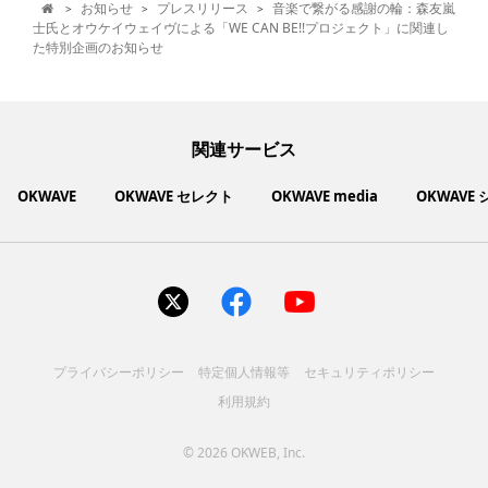
お知らせ
プレスリリース
音楽で繋がる感謝の輪：森友嵐
>
>
>

士氏とオウケイウェイヴによる「WE CAN BE!!プロジェクト」に関連し
た特別企画のお知らせ
関連サービス
OKWAVE
OKWAVE セレクト
OKWAVE media
OKWAVE
社会動向に関心のあるユーザーへ情報を提供するメディアサイ
いいものお手頃価格で買えてちょっぴり社会貢献もできるお買
「感謝の気持ち」を伝え合えるデジタルサンクスカードサービ
ご利用中の製品の疑問をみんなで解決するQ&Aコミュニティ
あらゆる悩みや疑問を無料で解決できるQ&Aサービス
毎日がワクワクする商品・サービス紹介サイト
お金に関するお役立ちメディア
い物サイト
ト
ス
サイトを見る
サイトを見る
サイトを見る
サイトを見る
サイトを見る
サイトを見る
サイトを見る
プライバシーポリシー
特定個人情報等
セキュリティポリシー
コスメ化粧品
富士通クライアントコンピュ
人間関係・人生相談
健康食品・サプリ
生活・暮らし
バス用品
エプソン販売株式会社
家電・電化製品
スマホアプリ
ヘアケア
利用規約
ペット用品
パソコン・スマートフォン
NEC LAVIE公式サイト
ーティング株式会社
各種サービス
ドリンク・お酒
インターネット・Webサービ
ブラザー販売株式会社
ファッション
寝具
食品
お菓子
人間関係・人生相談
飲料
美容・健康
生活・暮らし
日用品
ペット用品
家電・電化製品
アパレル
シューズ
株式会社NTTドコモ
趣味・娯楽・エンターテイメ
インターネット回線
キヤノンマーケティングジャ
美容・ファッション
ス
パソコン・スマートフォン
バッグ
その他
スポーツアパレル
インターネット・Webサービ
家電
韓国アイテム
健康・病気・怪我
ローランド株式会社
ント
ビジネス・キャリア
キヤノンITソリューション
パン（株）
社会
マネー
学問・教育
©
2026 OKWEB, Inc.
趣味・娯楽・エンターテイメ
美容・ファッション
ス
レノボ・ジャパン合同会社
[地域情報] 旅行・レジャー
株式会社ＰＦＵ
[技術者向] コンピューター
（株）
エレコム株式会社
健康・病気・怪我
ント
ビジネス・キャリア
社会
マネー
学問・教育
大学院へ行こう! 大学院進学
[技術者向] 製造業・ものづく
株式会社フリーウェイジャパ
大規模災害
アンケート
[地域情報] 旅行・レジャー
[技術者向] コンピューター