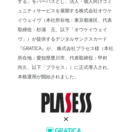
する」をパーパスとし、法人・個人向け
コミ
ュニティサービス
を展開する株式会社オウケ
イウェイヴ（
本社所在地：東京都港区
、代表
取締役：杉浦 元、以下「オウケイウェイ
ヴ」）が
提供
する
デジタルサンクスカード
『
GRATICA』が
、
株式会社
プラセス
様
（
本社
所在地：
愛知県豊川市
、代表取締役：
甲村
尚久
、
以下「プラセス」）
に正式導入され、
本格運用が開始されました。