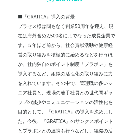
■『GRATICA』導入の背景
プラセス
様
は間もなく
創業
50周年を迎え、
現
在は海外含め
2,500名に
まで
なった
成長
企業
で
す
。
５
年ほど前から、社会貢献活動や健康経
営の取り組みを
積極的に
始める
など
を行うほ
か、社内独自のポイント制度「プラポン」を
導入するなど、組織の活性化の取り組みに力
を入れています。
その中で
、
管理職の多い
シ
ニア社員
と
、現場の若手
社員
と
の
世代間ギャ
ップ
の減少や
コミュニケーションの活性化を
目的として、
『
GRATICA
』
の導入を決めまし
た。今後、
『
GRATICA
』
のサンクスポイント
と
プラポンとの
連携も行うなどし、
組織の活