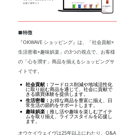
■特徴
『OKWAVE ショッピング』は、「社会貢献×
生活密着×趣味娯楽」の3つの視点で、お客様
の「心を潤す」商品を揃えるショッピングサ
イトです。
社会貢献：
フードロス削減や地域活性化
に取り組む商品を通じて、社会に貢献で
きる購買体験を提供します。
生活密着：
お得な商品を豊富に揃え、日
常生活の節約をサポートします。
趣味娯楽：
推し活や趣味を楽しむアイテ
ムを取り揃え、ライフスタイルを応援し
ます。
オウケイウェイヴは25年以上にわたり、Q&A