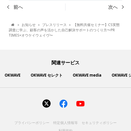
前へ
次へ
お知らせ
プレスリリース
【無料共催セミナー】CS実態
>
>
>

調査に学ぶ、顧客の声を活かした自己解決サポートのつくり方〜PR
TIMES×オウケイウェイヴ〜
関連サービス
OKWAVE
OKWAVE セレクト
OKWAVE media
OKWAVE
社会動向に関心のあるユーザーへ情報を提供するメディアサイ
いいものお手頃価格で買えてちょっぴり社会貢献もできるお買
「感謝の気持ち」を伝え合えるデジタルサンクスカードサービ
ご利用中の製品の疑問をみんなで解決するQ&Aコミュニティ
あらゆる悩みや疑問を無料で解決できるQ&Aサービス
毎日がワクワクする商品・サービス紹介サイト
お金に関するお役立ちメディア
い物サイト
ト
ス
サイトを見る
サイトを見る
サイトを見る
サイトを見る
サイトを見る
サイトを見る
サイトを見る
プライバシーポリシー
特定個人情報等
セキュリティポリシー
コスメ化粧品
富士通クライアントコンピュ
人間関係・人生相談
健康食品・サプリ
生活・暮らし
バス用品
エプソン販売株式会社
家電・電化製品
スマホアプリ
ヘアケア
利用規約