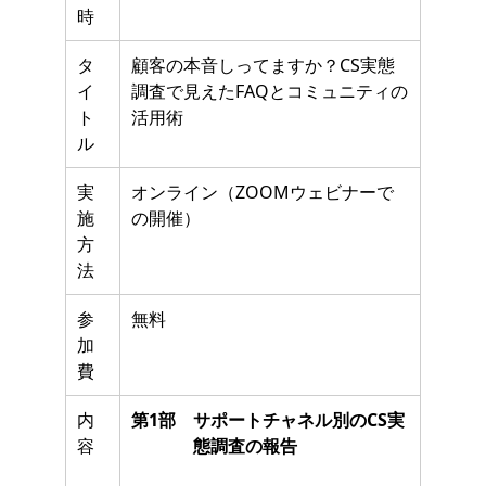
時
タ
顧客の本音しってますか？CS実態
イ
調査で見えたFAQとコミュニティの
ト
活用術
ル
実
オンライン（ZOOMウェビナーで
施
の開催）
方
法
参
無料
加
費
内
第1部
サポートチャネル別のCS実
容
態調査の報告