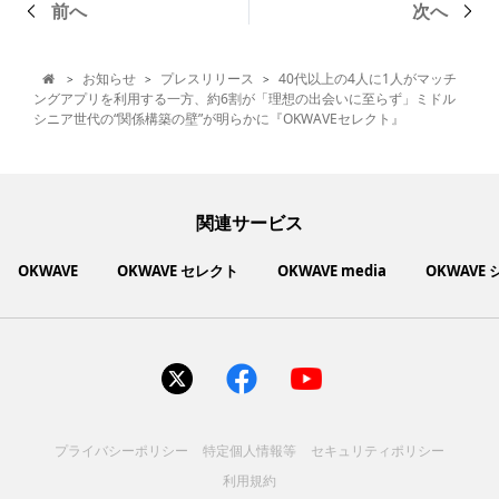
前へ
次へ
お知らせ
プレスリリース
40代以上の4人に1人がマッチ
>
>
>

ングアプリを利用する一方、約6割が「理想の出会いに至らず」ミドル
シニア世代の“関係構築の壁”が明らかに『OKWAVEセレクト』
関連サービス
OKWAVE
OKWAVE セレクト
OKWAVE media
OKWAVE
社会動向に関心のあるユーザーへ情報を提供するメディアサイ
いいものお手頃価格で買えてちょっぴり社会貢献もできるお買
「感謝の気持ち」を伝え合えるデジタルサンクスカードサービ
ご利用中の製品の疑問をみんなで解決するQ&Aコミュニティ
あらゆる悩みや疑問を無料で解決できるQ&Aサービス
毎日がワクワクする商品・サービス紹介サイト
お金に関するお役立ちメディア
い物サイト
ト
ス
サイトを見る
サイトを見る
サイトを見る
サイトを見る
サイトを見る
サイトを見る
サイトを見る
プライバシーポリシー
特定個人情報等
セキュリティポリシー
コスメ化粧品
富士通クライアントコンピュ
人間関係・人生相談
健康食品・サプリ
生活・暮らし
バス用品
エプソン販売株式会社
家電・電化製品
スマホアプリ
ヘアケア
利用規約
ペット用品
パソコン・スマートフォン
NEC LAVIE公式サイト
ーティング株式会社
各種サービス
ドリンク・お酒
インターネット・Webサービ
ブラザー販売株式会社
ファッション
寝具