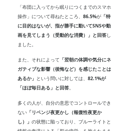
「布団に入ってから眠りにつくまでのスマホ
操作」について尋ねたところ、
86.5%
が
「特
に目的はないが、指が勝手に動いてSNSや動
画を見てしまう（受動的な消費）」と回答
し
ました。
また、それによって
「翌朝の体調や気分にネ
ガティブな影響（後悔など）を感じたことは
あるか」
という問いに対しては、
82.1%が
「ほぼ毎日ある」と回答
。
多くの人が、自分の意思でコントロールでき
ない
「リベンジ夜更かし（報復性夜更か
し）」
の状態に陥っており、ブルーライトと
情報の奔流による「脳の疲労」を抱えたまま