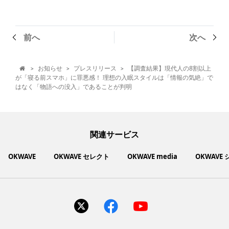
前へ
次へ
お知らせ
プレスリリース
【調査結果】現代人の8割以上
>
>
>

が「寝る前スマホ」に罪悪感！ 理想の入眠スタイルは「情報の気絶」で
はなく「物語への没入」であることが判明
関連サービス
OKWAVE
OKWAVE セレクト
OKWAVE media
OKWAVE
社会動向に関心のあるユーザーへ情報を提供するメディアサイ
いいものお手頃価格で買えてちょっぴり社会貢献もできるお買
「感謝の気持ち」を伝え合えるデジタルサンクスカードサービ
ご利用中の製品の疑問をみんなで解決するQ&Aコミュニティ
あらゆる悩みや疑問を無料で解決できるQ&Aサービス
毎日がワクワクする商品・サービス紹介サイト
お金に関するお役立ちメディア
い物サイト
ト
ス
サイトを見る
サイトを見る
サイトを見る
サイトを見る