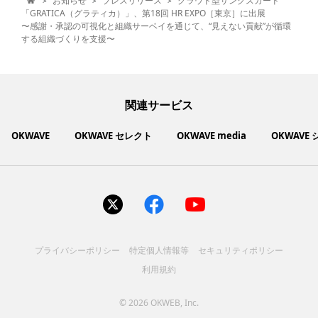
お知らせ
プレスリリース
クラウド型サンクスカード
>
>
>

「GRATICA（グラティカ）」、第18回 HR EXPO［東京］に出展
〜感謝・承認の可視化と組織サーベイを通じて、“見えない貢献”が循環
する組織づくりを支援〜
関連サービス
OKWAVE
OKWAVE セレクト
OKWAVE media
OKWAVE
社会動向に関心のあるユーザーへ情報を提供するメディアサイ
いいものお手頃価格で買えてちょっぴり社会貢献もできるお買
「感謝の気持ち」を伝え合えるデジタルサンクスカードサービ
ご利用中の製品の疑問をみんなで解決するQ&Aコミュニティ
あらゆる悩みや疑問を無料で解決できるQ&Aサービス
毎日がワクワクする商品・サービス紹介サイト
お金に関するお役立ちメディア
い物サイト
ト
ス
サイトを見る
サイトを見る
サイトを見る
サイトを見る
サイトを見る
サイトを見る
サイトを見る
プライバシーポリシー
特定個人情報等
セキュリティポリシー
コスメ化粧品
富士通クライアントコンピュ
人間関係・人生相談
健康食品・サプリ
生活・暮らし
バス用品
エプソン販売株式会社
家電・電化製品
スマホアプリ
ヘアケア
利用規約
ペット用品
パソコン・スマートフォン
NEC LAVIE公式サイト
ーティング株式会社
各種サービス
ドリンク・お酒
インターネット・Webサービ
ブラザー販売株式会社
ファッション
寝具
食品
お菓子
人間関係・人生相談
飲料
美容・健康
生活・暮らし
日用品
ペット用品
家電・電化製品
アパレル
シューズ
株式会社NTTドコモ
趣味・娯楽・エンターテイメ
インターネット回線
キヤノンマーケティングジャ
美容・ファッション
ス
パソコン・スマートフォン
バッグ
その他
スポーツアパレル
インターネット・Webサービ
家電
韓国アイテム
健康・病気・怪我
ローランド株式会社
ント
ビジネス・キャリア
キヤノンITソリューション
パン（株）
社会
マネー
学問・教育
©
2026 OKWEB, Inc.
趣味・娯楽・エンターテイメ
美容・ファッション
ス
レノボ・ジャパン合同会社
[地域情報] 旅行・レジャー
株式会社ＰＦＵ
[技術者向] コンピューター
（株）
エレコム株式会社
健康・病気・怪我
ント
ビジネス・キャリア
社会
マネー
学問・教育
大学院へ行こう! 大学院進学
[技術者向] 製造業・ものづく
株式会社フリーウェイジャパ
大規模災害
アンケート