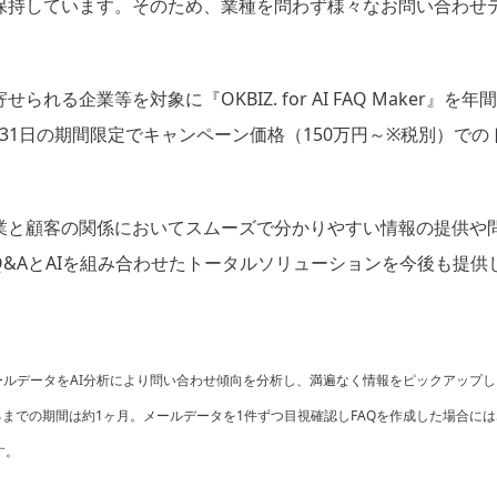
保持しています。そのため、業種を問わず様々なお問い合わせデ
れる企業等を対象に『OKBIZ. for AI FAQ Maker』を
～5月31日の期間限定でキャンペーン価格（150万円～※税別）で
業と顧客の関係においてスムーズで分かりやすい情報の提供や
Q&AとAIを組み合わせたトータルソリューションを今後も提供
ルデータをAI分析により問い合わせ傾向を分析し、満遍なく情報をピックアップし、約
るまでの期間は約1ヶ月。メールデータを1件ずつ目視確認しFAQを作成した場合に
す。