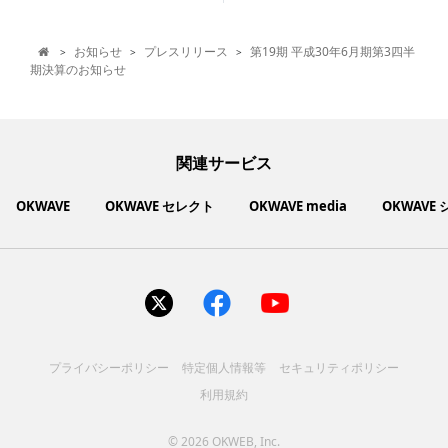
お知らせ
プレスリリース
第19期 平成30年6月期第3四半
>
>
>

期決算のお知らせ
関連サービス
OKWAVE
OKWAVE セレクト
OKWAVE media
OKWAVE
社会動向に関心のあるユーザーへ情報を提供するメディアサイ
いいものお手頃価格で買えてちょっぴり社会貢献もできるお買
「感謝の気持ち」を伝え合えるデジタルサンクスカードサービ
ご利用中の製品の疑問をみんなで解決するQ&Aコミュニティ
あらゆる悩みや疑問を無料で解決できるQ&Aサービス
毎日がワクワクする商品・サービス紹介サイト
お金に関するお役立ちメディア
い物サイト
ト
ス
サイトを見る
サイトを見る
サイトを見る
サイトを見る
サイトを見る
サイトを見る
サイトを見る
プライバシーポリシー
特定個人情報等
セキュリティポリシー
コスメ化粧品
富士通クライアントコンピュ
人間関係・人生相談
健康食品・サプリ
生活・暮らし
バス用品
エプソン販売株式会社
家電・電化製品
スマホアプリ
ヘアケア
利用規約
ペット用品
パソコン・スマートフォン
NEC LAVIE公式サイト
ーティング株式会社
各種サービス
ドリンク・お酒
インターネット・Webサービ
ブラザー販売株式会社
ファッション
寝具
食品
お菓子
人間関係・人生相談
飲料
美容・健康
生活・暮らし
日用品
ペット用品
家電・電化製品
アパレル
シューズ
株式会社NTTドコモ
趣味・娯楽・エンターテイメ
インターネット回線
キヤノンマーケティングジャ
美容・ファッション
ス
パソコン・スマートフォン
バッグ
その他
スポーツアパレル
インターネット・Webサービ
家電
韓国アイテム
健康・病気・怪我
ローランド株式会社
ント
ビジネス・キャリア
キヤノンITソリューション
パン（株）
社会
マネー
学問・教育
©
2026 OKWEB, Inc.
趣味・娯楽・エンターテイメ
美容・ファッション
ス
レノボ・ジャパン合同会社
[地域情報] 旅行・レジャー
株式会社ＰＦＵ
[技術者向] コンピューター
（株）
エレコム株式会社