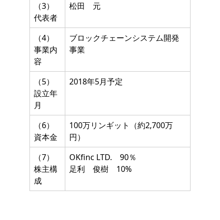
（3）
松田 元
代表者
（4）
ブロックチェーンシステム開発
事業内
事業
容
（5）
2018年5月予定
設立年
月
（6）
100万リンギット（約2,700万
資本金
円）
（7）
OKfinc LTD. 90％
株主構
足利 俊樹 10%
成