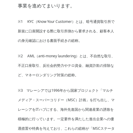
事業を進めてまいります。
※1 KYC（Know Your Customer）とは、暗号通貨取引所で
新規に口座開設する際に取引所側から要求される、顧客本人
の身元確認における書面手続きの総称。
※2 AML（anti-money laundering）とは、不自然な取引、
不正口座取引、反社会的勢力やテロ資金、融資詐欺の排除な
ど、マネーロンダリング対策の総称。
※3 マレーシアでは1996年から国家プロジェクト「マルチ
メディア・スーパーコリドー（MSC）計画」を打ち出し、マ
レーシアをITハブにする、海外先進国から関連産業の誘致を
積極的に行っています。一定要件を満たした進出企業への優
遇措置や特典を与えており、これらの総称が「MSCステータ