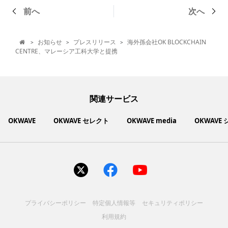
前へ
次へ
お知らせ
プレスリリース
海外孫会社OK BLOCKCHAIN
>
>
>

CENTRE、マレーシア工科大学と提携
関連サービス
OKWAVE
OKWAVE セレクト
OKWAVE media
OKWAVE
社会動向に関心のあるユーザーへ情報を提供するメディアサイ
いいものお手頃価格で買えてちょっぴり社会貢献もできるお買
「感謝の気持ち」を伝え合えるデジタルサンクスカードサービ
ご利用中の製品の疑問をみんなで解決するQ&Aコミュニティ
あらゆる悩みや疑問を無料で解決できるQ&Aサービス
毎日がワクワクする商品・サービス紹介サイト
お金に関するお役立ちメディア
い物サイト
ト
ス
サイトを見る
サイトを見る
サイトを見る
サイトを見る
サイトを見る
サイトを見る
サイトを見る
プライバシーポリシー
特定個人情報等
セキュリティポリシー
コスメ化粧品
富士通クライアントコンピュ
人間関係・人生相談
健康食品・サプリ
生活・暮らし
バス用品
エプソン販売株式会社
家電・電化製品
スマホアプリ
ヘアケア
利用規約
ペット用品
パソコン・スマートフォン
NEC LAVIE公式サイト
ーティング株式会社
各種サービス
ドリンク・お酒
インターネット・Webサービ
ブラザー販売株式会社
ファッション
寝具
食品
お菓子
人間関係・人生相談
飲料
美容・健康
生活・暮らし
日用品
ペット用品
家電・電化製品
アパレル
シューズ