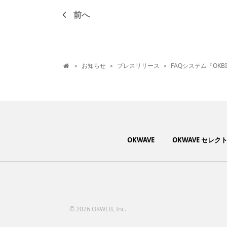
前へ
お知らせ
プレスリリース
FAQシステム『OKBI
>
>
>

OKWAVE
OKWAVE セレク
©
2026 OKWEB, Inc.