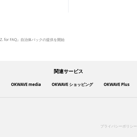
Z. for FAQ』自治体パックの提供を開始
関連サービス
ト
OKWAVE media
OKWAVE ショッピング
OKWAVE Plus
いいものお手頃価格で買えてちょっぴり社会貢献もできるお買い物サイ
社会動向に関心のあるユーザーへ情報を提供するメディアサイト
「感謝の気持ち」を伝え合えるデジタルサンクスカードサービス
ご利用中の製品の疑問をみんなで解決するQ&Aコミュニティ
あらゆる悩みや疑問を無料で解決できるQ&Aサービス
毎日がワクワクする商品・サービス紹介サイト
お金に関するお役立ちメディア
サイトを見る
サイトを見る
サイトを見る
サイトを見る
サイトを見る
サイトを見る
サイトを見る
プライバシーポリシー