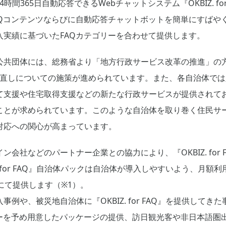
間365日自動応答できるWebチャットシステム『OKBIZ. for 
AQコンテンツならびに自動応答チャットボットを簡単にすばや
入実績に基づいたFAQカテゴリーを合わせて提供します。
公共団体には、総務省より「地方行政サービス改革の推進」の
の見直しについての施策が進められています。また、各自治体で
て支援や住宅取得支援などの新たな行政サービスが提供されて
ことが求められています。このような自治体を取り巻く住民サー
対応への関心が高まっています。
イン会社などのパートナー企業との協力により、『OKBIZ. for
. for FAQ』自治体パックは自治体が導入しやすいよう、月額
にて提供します（※1）。
例や、被災地自治体に『OKBIZ. for FAQ』を提供して
リーを予め用意したパッケージの提供、訪日観光客や非日本語圏