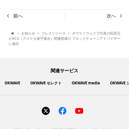
前へ
次へ
お知らせ
プレスリリース
オウケイウェイヴ代表の松田元
>
>
>

がACU（アメリカ保守連合）関連団体の ブロックチェーンアドバイザー
に就任
関連サービス
OKWAVE
OKWAVE セレクト
OKWAVE media
OKWAVE
社会動向に関心のあるユーザーへ情報を提供するメディアサイ
いいものお手頃価格で買えてちょっぴり社会貢献もできるお買
「感謝の気持ち」を伝え合えるデジタルサンクスカードサービ
ご利用中の製品の疑問をみんなで解決するQ&Aコミュニティ
あらゆる悩みや疑問を無料で解決できるQ&Aサービス
毎日がワクワクする商品・サービス紹介サイト
お金に関するお役立ちメディア
い物サイト
ト
ス
サイトを見る
サイトを見る
サイトを見る
サイトを見る
サイトを見る
サイトを見る
サイトを見る