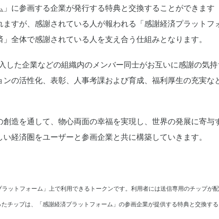
ム
」に参画する企業が発行する特典と交換することができます（
れますが、感謝されている人が報われる「感謝経済プラットフ
済」全体で感謝されている人を支え合う仕組みとなります。
CA』を導入した企業などの組織内のメンバー同士がお互いに感謝の
ョンの活性化、表彰、人事考課および育成、福利厚生の充実な
の創造を通して、物心両面の幸福を実現し、世界の発展に寄与
しい経済圏をユーザーと参画企業と共に構築していきます。
済プラットフォーム」上で利用できるトークンです。利用者には送信専用のチップが
ったチップは、「感謝経済プラットフォーム」の参画企業が提供する特典と交換する