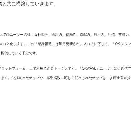
業と共に構築していきます。
E」上でのユーザーの様々な行動を、会話力、信頼性、貢献力、感応力、礼儀、常識力
し、スコア化します。この「感謝指数」は毎月更新され、スコアに応じて、「OK-チッ
も提供していく予定です。
済プラットフォーム」上で利用できるトークンです。「OKWAVE」ユーザーには送信
きます。受け取ったチップや、感謝指数に応じて配布されたチップは、参画企業が提