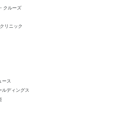
・クルーズ
輪クリニック
ュース
ールディングス
売