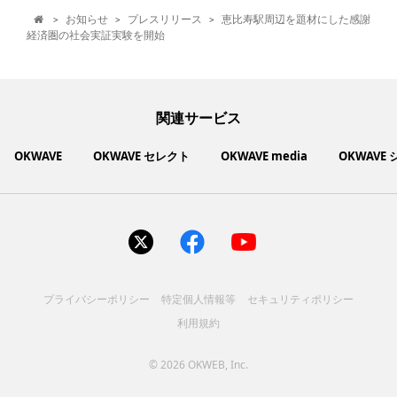
お知らせ
プレスリリース
恵比寿駅周辺を題材にした感謝
>
>
>

経済圏の社会実証実験を開始
関連サービス
OKWAVE
OKWAVE セレクト
OKWAVE media
OKWAVE
社会動向に関心のあるユーザーへ情報を提供するメディアサイ
いいものお手頃価格で買えてちょっぴり社会貢献もできるお買
「感謝の気持ち」を伝え合えるデジタルサンクスカードサービ
ご利用中の製品の疑問をみんなで解決するQ&Aコミュニティ
あらゆる悩みや疑問を無料で解決できるQ&Aサービス
毎日がワクワクする商品・サービス紹介サイト
お金に関するお役立ちメディア
い物サイト
ト
ス
サイトを見る
サイトを見る
サイトを見る
サイトを見る
サイトを見る
サイトを見る
サイトを見る
プライバシーポリシー
特定個人情報等
セキュリティポリシー
コスメ化粧品
富士通クライアントコンピュ
人間関係・人生相談
健康食品・サプリ
生活・暮らし
バス用品
エプソン販売株式会社
家電・電化製品
スマホアプリ
ヘアケア
利用規約
ペット用品
パソコン・スマートフォン
NEC LAVIE公式サイト
ーティング株式会社
各種サービス
ドリンク・お酒
インターネット・Webサービ
ブラザー販売株式会社
ファッション
寝具
食品
お菓子
人間関係・人生相談
飲料
美容・健康
生活・暮らし
日用品
ペット用品
家電・電化製品
アパレル
シューズ
株式会社NTTドコモ
趣味・娯楽・エンターテイメ
インターネット回線
キヤノンマーケティングジャ
美容・ファッション
ス
パソコン・スマートフォン
バッグ
その他
スポーツアパレル
インターネット・Webサービ
家電
韓国アイテム
健康・病気・怪我
ローランド株式会社
ント
ビジネス・キャリア
キヤノンITソリューション
パン（株）
社会
マネー
学問・教育
©
2026 OKWEB, Inc.
趣味・娯楽・エンターテイメ
美容・ファッション
ス
レノボ・ジャパン合同会社
[地域情報] 旅行・レジャー
株式会社ＰＦＵ
[技術者向] コンピューター
（株）
エレコム株式会社
健康・病気・怪我
ント
ビジネス・キャリア
社会
マネー
学問・教育
大学院へ行こう! 大学院進学
[技術者向] 製造業・ものづく
株式会社フリーウェイジャパ
大規模災害
アンケート
[地域情報] 旅行・レジャー
[技術者向] コンピューター
テーマ：みんなで解決！新型
情報サイト
このQ&Aコミュニティーにつ
り
株式会社ＮＣネットワーク
ン