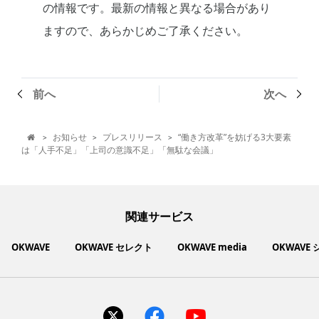
の情報です。最新の情報と異なる場合があり
ますので、あらかじめご了承ください。
前へ
次へ
お知らせ
プレスリリース
“働き方改革”を妨げる3大要素
>
>
>

は「人手不足」「上司の意識不足」「無駄な会議」
関連サービス
OKWAVE
OKWAVE セレクト
OKWAVE media
OKWAVE
社会動向に関心のあるユーザーへ情報を提供するメディアサイ
いいものお手頃価格で買えてちょっぴり社会貢献もできるお買
「感謝の気持ち」を伝え合えるデジタルサンクスカードサービ
ご利用中の製品の疑問をみんなで解決するQ&Aコミュニティ
あらゆる悩みや疑問を無料で解決できるQ&Aサービス
毎日がワクワクする商品・サービス紹介サイト
お金に関するお役立ちメディア
い物サイト
ト
ス