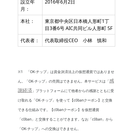
設立年
2016年6月2日
月：
本社：
東京都中央区日本橋人形町1丁
目3番6号 AIC共同ビル人形町 5F
代表者：
代表取締役CEO 小林 慎和
※1 「OK-チップ」は資金決済法上の仮想通貨ではありませ
感
ん。「OK-チップ」の売買はできません。本サービスは「
謝経済
」プラットフォームにて他者からの感謝とともに受
け取れる「OK-チップ」を使って【c0banクーポン】と交換
できる仕組みです。【c0banクーポン】を仮想通貨
「c0ban」と交換することができます。なお「c0ban」から
「OK-チップ」への交換はできません。