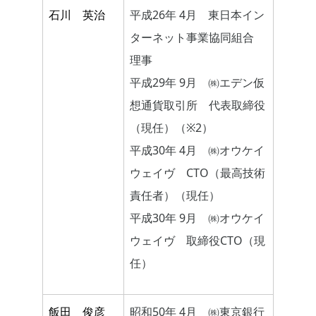
石川 英治
平成26年 4月 東日本イン
ターネット事業協同組合
理事
平成29年 9月 ㈱エデン仮
想通貨取引所 代表取締役
（現任）（※2）
平成30年 4月 ㈱オウケイ
ウェイヴ CTO（最高技術
責任者）（現任）
平成30年 9月 ㈱オウケイ
ウェイヴ 取締役CTO（現
任）
飯田 俊彦
昭和50年 4月 ㈱東京銀行