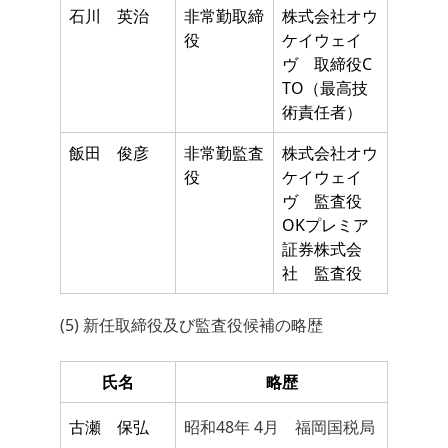
石川 英治
非常勤取締
株式会社オウ
役
ケイウェイ
ヴ 取締役C
TO（最高技
術責任者）
飯田 俊彦
非常勤監査
株式会社オウ
役
ケイウェイ
ヴ 監査役
OKプレミア
証券株式会
社 監査役
(5) 新任取締役及び監査役候補の略歴
氏名
略歴
古瀬 保弘
昭和48年 4月 福岡国税局