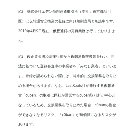
※2 株式会社エデン仮想通貨取引所（本社：東京都品川
区）は仮想通貨交換業の登録に向け規制当局と相談中です。
2019年4月9日現在、仮想通貨の売買業務は行っておりませ
ん。
※3 改正資金決済法施行前から仮想通貨交換業を行い、同
法に基づいた登録審査中の事業者を「みなし業者」といいま
す。登録が認められない際には、将来的に交換業務を取り止
める場合があります。なお、LastRoots社が発行する仮想通
貨「c0ban」の取引は同社が運営するc0ban取引所が中心と
なっているため、交換業務を取り止めた場合、c0banの換金
ができなくなるリスク、「c0ban」が無価値になるリスクが
あります。