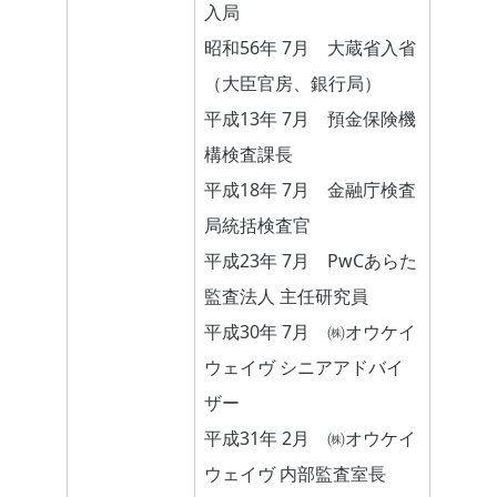
入局
昭和56年 7月 大蔵省入省
（大臣官房、銀行局）
平成13年 7月 預金保険機
構検査課長
平成18年 7月 金融庁検査
局統括検査官
平成23年 7月 PwCあらた
監査法人 主任研究員
平成30年 7月 ㈱オウケイ
ウェイヴ シニアアドバイ
ザー
平成31年 2月 ㈱オウケイ
ウェイヴ 内部監査室長