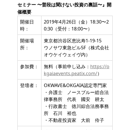
セミナー 〜普段は聞けない投資の裏話〜』開
催概要
開催日
2019年4月26日（金）18:30〜2
時：
0:30（受付：18:00〜）
開催場
東京都渋谷区恵比寿1-19-15
所：
ウノサワ東急ビル5F（株式会社
オウケイウェイヴ内）
参加費：
無料（事前申し込み：
https://o
kgaiaevents.peatix.com/
）
登壇者：
OKWAVE&OKGAIA認定専門家
・弁護士 ノースブルー総合法
律事務所 代表 國安 耕太
・行政書士 徳川綜合法務事務
所 石川 裕也
・不動産投資家 大前 伶子