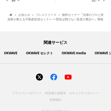
お知らせ
プレスリリース
無料セミナー『法律のプロと投
>
>
>

資家が教える不動産投資セミナー 〜普段は聞けない投資の裏話〜』開催
関連サービス
OKWAVE
OKWAVE セレクト
OKWAVE media
OKWAVE
社会動向に関心のあるユーザーへ情報を提供するメディアサイ
いいものお手頃価格で買えてちょっぴり社会貢献もできるお買
「感謝の気持ち」を伝え合えるデジタルサンクスカードサービ
ご利用中の製品の疑問をみんなで解決するQ&Aコミュニティ
あらゆる悩みや疑問を無料で解決できるQ&Aサービス
毎日がワクワクする商品・サービス紹介サイト
お金に関するお役立ちメディア
い物サイト
ト
ス
サイトを見る
サイトを見る
サイトを見る
サイトを見る
サイトを見る
サイトを見る
サイトを見る
プライバシーポリシー
特定個人情報等
セキュリティポリシー
コスメ化粧品
富士通クライアントコンピュ
人間関係・人生相談
健康食品・サプリ
生活・暮らし
バス用品
エプソン販売株式会社
家電・電化製品
スマホアプリ
ヘアケア
利用規約
ペット用品
パソコン・スマートフォン
NEC LAVIE公式サイト
ーティング株式会社
各種サービス
ドリンク・お酒
インターネット・Webサービ
ブラザー販売株式会社
ファッション
寝具
食品
お菓子
人間関係・人生相談
飲料
美容・健康
生活・暮らし
日用品
ペット用品
家電・電化製品
アパレル
シューズ
株式会社NTTドコモ
趣味・娯楽・エンターテイメ
インターネット回線
キヤノンマーケティングジャ
美容・ファッション
ス
パソコン・スマートフォン
バッグ
その他
スポーツアパレル
インターネット・Webサービ
家電
韓国アイテム
健康・病気・怪我
ローランド株式会社
ント
ビジネス・キャリア
キヤノンITソリューション
パン（株）
社会
マネー
学問・教育