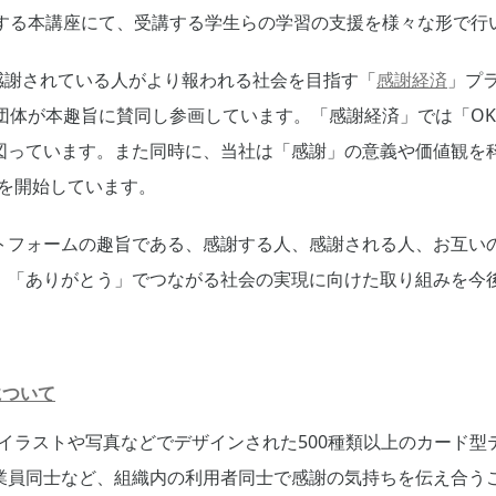
定する本講座にて、受講する学生らの学習の支援を様々な形で行
、感謝されている人がより報われる社会を目指す「
感謝経済
」プ
団体が本趣旨に賛同し参画しています。「感謝経済」では「OK
図っています。また同時に、当社は「感謝」の意義や価値観を科
みを開始しています。
トフォームの趣旨である、感謝する人、感謝される人、お互い
、「ありがとう」でつながる社会の実現に向けた取り組みを今
』について
A』は、イラストや写真などでデザインされた500種類以上のカー
業員同士など、組織内の利用者同士で感謝の気持ちを伝え合う