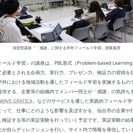
演習型講座『「感謝」に関する学外フィールド学習』授業風景
ド学習』の講座は、PBL形式（Problem-based Learn
て必要とされる企画力、実行力、プレゼン力、検証力の習得を
学外における地域活動を通したフィールド学習を実施するもの
提供する、企業等の組織内でメンバー同士が「感謝」の気持ち
WAVE GRATICA
」などのサービスを通した実践的フィールド学
よって、仕事にどのような影響を及ぼすかを、仙台市の企業や
し検証する等の実証実験を行っていく予定です。実証実験の結
生が自らディレクションを行い、サイト内で情報を発信してい