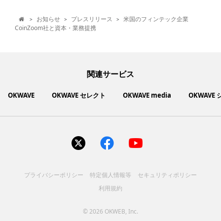
お知らせ
プレスリリース
米国のフィンテック企業
>
>
>

CoinZoom社と資本・業務提携
関連サービス
OKWAVE
OKWAVE セレクト
OKWAVE media
OKWAVE
社会動向に関心のあるユーザーへ情報を提供するメディアサイ
いいものお手頃価格で買えてちょっぴり社会貢献もできるお買
「感謝の気持ち」を伝え合えるデジタルサンクスカードサービ
ご利用中の製品の疑問をみんなで解決するQ&Aコミュニティ
あらゆる悩みや疑問を無料で解決できるQ&Aサービス
毎日がワクワクする商品・サービス紹介サイト
お金に関するお役立ちメディア
い物サイト
ト
ス
サイトを見る
サイトを見る
サイトを見る
サイトを見る
サイトを見る
サイトを見る
サイトを見る
プライバシーポリシー
特定個人情報等
セキュリティポリシー
コスメ化粧品
富士通クライアントコンピュ
人間関係・人生相談
健康食品・サプリ
生活・暮らし
バス用品
エプソン販売株式会社
家電・電化製品
スマホアプリ
ヘアケア
利用規約
ペット用品
パソコン・スマートフォン
NEC LAVIE公式サイト
ーティング株式会社
各種サービス
ドリンク・お酒
インターネット・Webサービ
ブラザー販売株式会社
ファッション
寝具
食品
お菓子
人間関係・人生相談
飲料
美容・健康
生活・暮らし
日用品
ペット用品
家電・電化製品
アパレル
シューズ
株式会社NTTドコモ
趣味・娯楽・エンターテイメ
インターネット回線
キヤノンマーケティングジャ
美容・ファッション
ス
パソコン・スマートフォン
バッグ
その他
スポーツアパレル
インターネット・Webサービ
家電
韓国アイテム
健康・病気・怪我
ローランド株式会社
ント
ビジネス・キャリア
キヤノンITソリューション
パン（株）
社会
マネー
学問・教育
©
2026 OKWEB, Inc.
趣味・娯楽・エンターテイメ
美容・ファッション
ス
レノボ・ジャパン合同会社
[地域情報] 旅行・レジャー
株式会社ＰＦＵ
[技術者向] コンピューター
（株）
エレコム株式会社
健康・病気・怪我
ント
ビジネス・キャリア
社会
マネー
学問・教育
大学院へ行こう! 大学院進学
[技術者向] 製造業・ものづく
株式会社フリーウェイジャパ
大規模災害
アンケート